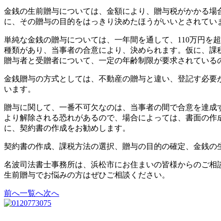
金銭の生前贈与については、金額により、贈与税がかかる場
に、その贈与の目的をはっきり決めたほうがいいとされてい
単純な金銭の贈与については、一年間を通して、110万円を
種類があり、当事者の合意により、決められます。仮に、課
贈与者と受贈者について、一定の年齢制限が要求されている
金銭贈与の方式としては、不動産の贈与と違い、登記す必要
います。
贈与に関して、一番不可欠なのは、当事者の間で合意を達成
より解除される恐れがあるので、場合によっては、書面の作
に、契約書の作成をお勧めします。
契約書の作成、課税方法の選択、贈与の目的の確定、金銭の
名波司法書士事務所は、浜松市にお住まいの皆様からのご相
生前贈与でお悩みの方はぜひご相談ください。
前へ
一覧へ
次へ