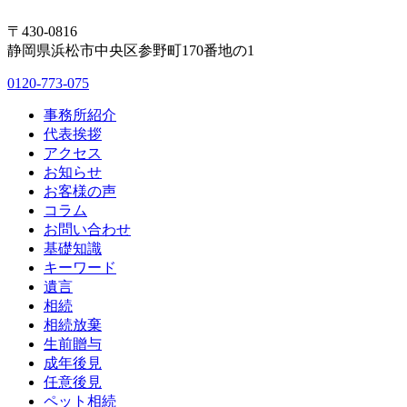
〒430-0816
静岡県浜松市中央区参野町170番地の1
0120-773-075
事務所紹介
代表挨拶
アクセス
お知らせ
お客様の声
コラム
お問い合わせ
基礎知識
キーワード
遺言
相続
相続放棄
生前贈与
成年後見
任意後見
ペット相続