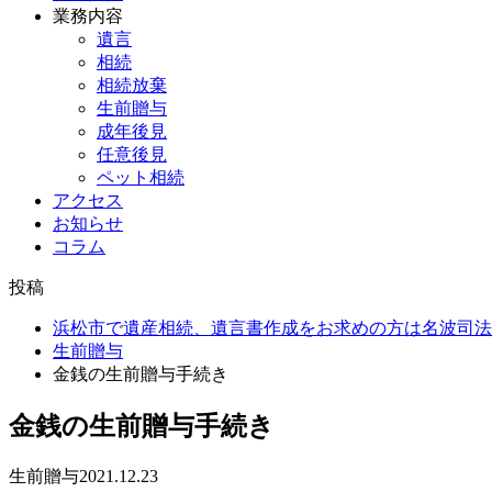
業務内容
遺言
相続
相続放棄
生前贈与
成年後見
任意後見
ペット相続
アクセス
お知らせ
コラム
投稿
浜松市で遺産相続、遺言書作成をお求めの方は名波司法
生前贈与
金銭の生前贈与手続き
金銭の生前贈与手続き
生前贈与
2021.12.23