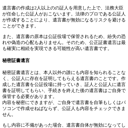
遺言書の作成は2人以上のの証人を用意した上で、法務大臣
が任命した公証人がおこないます。法律のプロである公証人
が作成することにより、遺言書が無効になるリスクを避ける
ことができます。
また、遺言書の原本は公証役場で保管されるため、紛失の恐
れや偽造の心配もありません。そのため、公正証書遺言は最
も確実に相続を実現できる可能性が高い遺言書です。
秘密証書遺言
秘密証書遺言とは、本人以外の誰にも内容を知られることな
く、公証人に存在を証明してもらえる遺言書のことです。作
成した遺言書を公証役場に持っていき、証人と公証人に遺言
書を証明してもらい、手続きを終えた後の遺言書はご自身で
保管する必要があります。
内容を秘密にできますが、ご自身で遺言書を自筆もしくはパ
ソコンで作成せねばならず、公証人も内容をチェックできま
せん。
もし内容に不備があった場合、遺言書自体が無効になってし