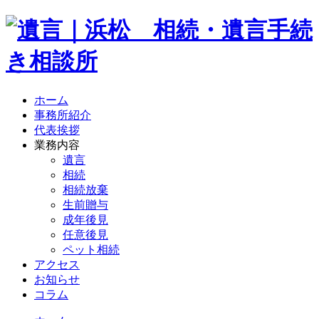
ホーム
事務所紹介
代表挨拶
業務内容
遺言
相続
相続放棄
生前贈与
成年後見
任意後見
ペット相続
アクセス
お知らせ
コラム