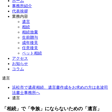
ホーム
事務所紹介
代表挨拶
業務内容
遺言
相続
相続放棄
生前贈与
成年後見
任意後見
ペット相続
アクセス
お知らせ
コラム
遺言
浜松市で遺産相続、遺言書作成をお求めの方は名波司
法書士事務所へ
遺言
「相続」で「争族」にならないための「遺言」