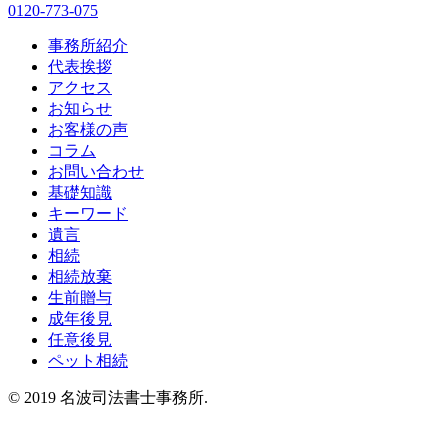
0120-773-075
事務所紹介
代表挨拶
アクセス
お知らせ
お客様の声
コラム
お問い合わせ
基礎知識
キーワード
遺言
相続
相続放棄
生前贈与
成年後見
任意後見
ペット相続
© 2019 名波司法書士事務所.