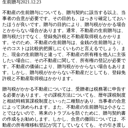
生前贈与
2021.12.23
不動産の生前贈与についても、贈与契約に該当する以上、当
事者の合意が必要です。その目的も、はっきり確定しておい
たほうが良いです。贈与の目的により、贈与税がかかる場合
とかからない場合があります。通常、不動産の生前贈与は、
贈与税だけでなく、登録免許税と不動産取得税もかかりま
す。そのため、不動産の生前贈与は、金銭の生前贈与より、
そのコストは比較的把握しにくいものと言えるでしょう。ま
た、現金の生前贈与と違って、不動産の所有権を他人に主張
したい場合に、その不動産に関して、所有権の登記が必要で
す。不動産の価値により、贈与税がかからない場合もありま
す。しかし、贈与税がかからない不動産だとしても、登録免
許税と不動産取得税はかかります。
贈与税がかかる不動産については、受贈者は税務署に申告す
る必要があります。その課税方法についても、暦年課税制度
と相続時精算課税制度といった二種類があり、当事者の合意
によって決められます。また、不動産の生前贈与は小さなこ
とではないので、将来のトラブルを防ぐために、贈与契約書
の作成をお勧めします。しかし、合意の撤回については、不
動産の所有権移転登記が完了していなくても、その引き渡し