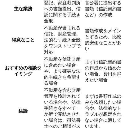
登記、家庭裁判所
官公署に提出する
主な業務
への書類提出、信
書類（信託契約書
託に関する手続き
など）の作成
全般
不動産が含まれる
書類作成をメイン
信託、財産管理、
とするため、比較
得意なこと
法的な手続き全般
的安価なことが多
をワンストップで
い
対応
不動産を信託財産
まずは信託契約書
に含めたい場合
おすすめの相談タ
の作成から始めた
や、より確実な法
イミング
い場合、費用を抑
的手続きを希望す
えたい場合
る場合
不動産を含む財産
管理を検討されて
まずは書類作成の
いる場合や、法律
みを依頼したい場
手続きをすべて一
合や、法律的なト
結論
か所で完結させた
ラブルが想定され
い場合は、司法書
ない場合に適して
士へのご相談がス
います。