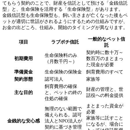
てもらう契約のことで、財産を信託として預ける「金銭信託
型」と、生命保険を活用する「生命保険型」があります。
金銭信託型も生命保険型も、飼い主さまが亡くなった後もペ
ットが適切に世話がされるようにするための仕組みですが、
お金の出どころ、仕組み、開始のタイミングが異なります。
一般的なペット信
項目
ラブポチ信託
託
契約時に数十万～
生命保険料のみ
初期費用
数百万のまとまっ
（月数千円～）
た現金が必要
準備資金
生命保険の保険金
飼育費用のすべて
契約形態
認可法人
家族等
飼育費用の確保
財産の管理と、世
主な目的
と、ペットの終の
話役への料金提供
住処の確保
まとまった資金が
無理のない範囲で
必要
備えられる。認可
家族等に託すこと
金銭的な安心感
法人とNPO法人が
になるが、場合に
契約に基づき管理