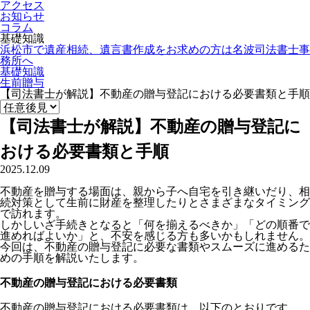
アクセス
お知らせ
コラム
基礎知識
浜松市で遺産相続、遺言書作成をお求めの方は名波司法書士事
務所へ
基礎知識
生前贈与
【司法書士が解説】不動産の贈与登記における必要書類と手順
【司法書士が解説】不動産の贈与登記に
おける必要書類と手順
2025.12.09
不動産を贈与する場面は、親から子へ自宅を引き継いだり、相
続対策として生前に財産を整理したりとさまざまなタイミング
で訪れます。
しかしいざ手続きとなると「何を揃えるべきか」「どの順番で
進めればよいか」と、不安を感じる方も多いかもしれません。
今回は、不動産の贈与登記に必要な書類やスムーズに進めるた
めの手順を解説いたします。
不動産の贈与登記における必要書類
不動産の贈与登記における必要書類は、以下のとおりです。