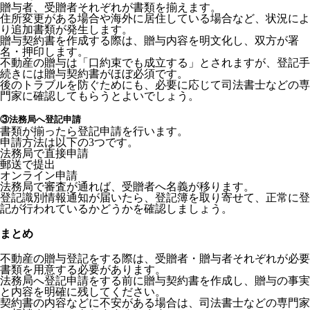
贈与者、受贈者それぞれが書類を揃えます。
住所変更がある場合や海外に居住している場合など、状況によ
り追加書類が発生します。
贈与契約書を作成する際は、贈与内容を明文化し、双方が署
名・押印します。
不動産の贈与は「口約束でも成立する」とされますが、登記手
続きには贈与契約書がほぼ必須です。
後のトラブルを防ぐためにも、必要に応じて司法書士などの専
門家に確認してもらうとよいでしょう。
③法務局へ登記申請
書類が揃ったら登記申請を行います。
申請方法は以下の3つです。
法務局で直接申請
郵送で提出
オンライン申請
法務局で審査が通れば、受贈者へ名義が移ります。
登記識別情報通知が届いたら、登記簿を取り寄せて、正常に登
記が行われているかどうかを確認しましょう。
まとめ
不動産の贈与登記をする際は、受贈者・贈与者それぞれが必要
書類を用意する必要があります。
法務局へ登記申請をする前に贈与契約書を作成し、贈与の事実
と内容を明確に残してください。
契約書の内容などに不安がある場合は、司法書士などの専門家