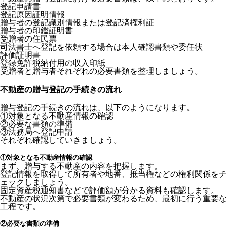
登記申請書
登記原因証明情報
贈与者の登記識別情報または登記済権利証
贈与者の印鑑証明書
受贈者の住民票
司法書士へ登記を依頼する場合は本人確認書類や委任状
評価証明書
登録免許税納付用の収入印紙
受贈者と贈与者それぞれの必要書類を整理しましょう。
不動産の贈与登記の手続きの流れ
贈与登記の手続きの流れは、以下のようになります。
①対象となる不動産情報の確認
②必要な書類の準備
③法務局へ登記申請
それぞれ確認していきましょう。
①対象となる不動産情報の確認
まず、贈与する不動産の内容を把握します。
登記情報を取得して所有者や地番、抵当権などの権利関係をチ
ェックしましょう。
固定資産税通知書などで評価額が分かる資料も確認します。
不動産の状況次第で必要書類が変わるため、最初に行う重要な
工程です。
②必要な書類の準備