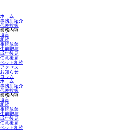
ホーム
事務所紹介
代表挨拶
業務内容
遺言
相続
相続放棄
生前贈与
成年後見
任意後見
ペット相続
アクセス
お知らせ
コラム
ホーム
事務所紹介
代表挨拶
業務内容
遺言
相続
相続放棄
生前贈与
成年後見
任意後見
ペット相続