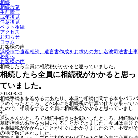
相続
相続放棄
生前贈与
成年後見
任意後見
ペット相続
アクセス
お知らせ
コラム
お客様の声
浜松市で遺産相続、遺言書作成をお求めの方は名波司法書士事
務所へ
お客様の声
相続したら全員に相続税がかかると思っていました。
相続したら全員に相続税がかかると思っ
ていました。
2018.08.30
相続手続きを進めるにあたり、本屋で相続に関する本をパラパ
ラめくったところ、どの本にも相続税の計算の仕方が乗ってい
たので、相続をすると全員に相続税がかかると思っていまし
た。
名波さんのところで相続手続きをお願いしたところ、相続税の
基礎控除のお話をお伺いすることができました。今回は自分で
も相続税がかからいことがすぐにわかりましたので、不安がそ
の場で解消されました。
書籍を見るより、プロに相談すれば手続きの初心者に必要な情