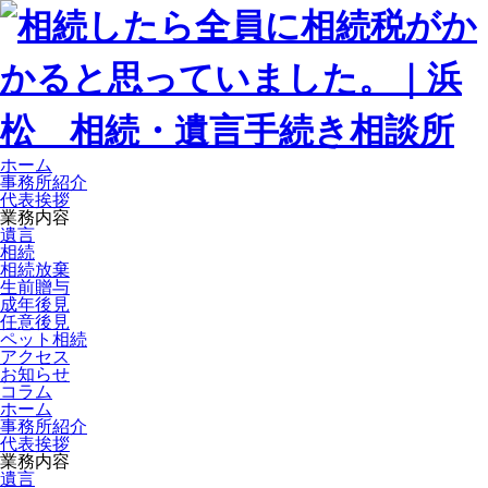
ホーム
事務所紹介
代表挨拶
業務内容
遺言
相続
相続放棄
生前贈与
成年後見
任意後見
ペット相続
アクセス
お知らせ
コラム
ホーム
事務所紹介
代表挨拶
業務内容
遺言