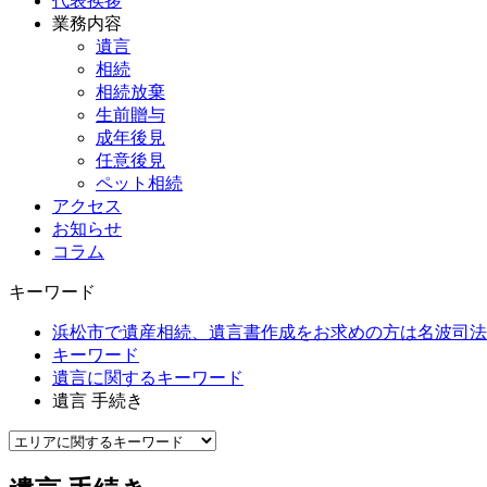
代表挨拶
業務内容
遺言
相続
相続放棄
生前贈与
成年後見
任意後見
ペット相続
アクセス
お知らせ
コラム
キーワード
浜松市で遺産相続、遺言書作成をお求めの方は名波司法
キーワード
遺言に関するキーワード
遺言 手続き