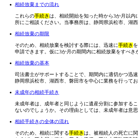
相続放棄までの流れ
これらの
手続き
は、相続開始を知った時から3か月以内
所にご相談ください。当事務所は、静岡県浜松市、湖西
相続放棄の期限
そのため、相続放棄を検討する際には、迅速に
手続き
を
申請できます。仮に3か月の期間内に相続放棄をすべき
相続放棄の基本
司法書士がサポートすることで、期間内に適切かつ迅速
静岡県浜松市、湖西市、磐田市を中心に業務を行ってお
未成年の相続手続き
未成年者は、成年者と同じように遺産分割に参加するこ
ないのでしょうか。その理由としては、未成年者は意思
相続手続きの全体の流れ
そのため、相続に関する
手続き
は、被相続人の死亡に関