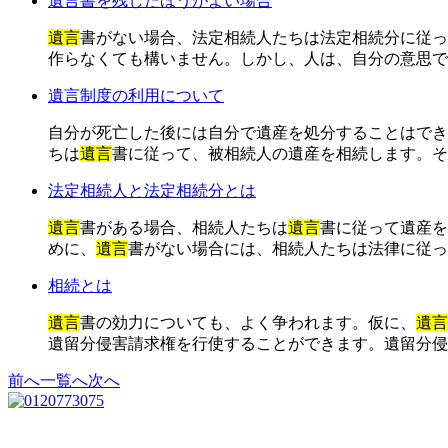
遺言書を残したほうがよい場合
遺言
書がない場合、法定相続人たちは法定相続分に従っ
作らなくても構いません。しかし、人は、自分の意思で
遺言制度の利用について
自分が死亡した後には自分で遺産を処分することはでき
ちは
遺言
書に従って、被相続人の遺産を相続します。そ
法定相続人と法定相続分とは
遺言
書がある場合、相続人たちは
遺言
書に従って遺産を
めに、
遺言
書がない場合には、相続人たちは法律に従っ
相続とは
遺言
書の効力についても、よく争われます。仮に、
遺言
遺留分侵害請求権を行使することができます。遺留分侵
前へ
一覧へ
次へ