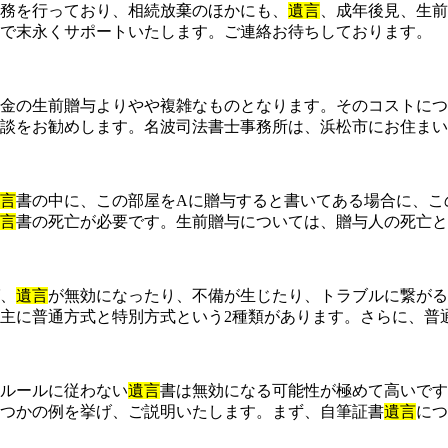
務を行っており、相続放棄のほかにも、
遺言
、成年後見、生前
で末永くサポートいたします。ご連絡お待ちしております。
金の生前贈与よりやや複雑なものとなります。そのコストにつ
談をお勧めします。名波司法書士事務所は、浜松市にお住まい
言
書の中に、この部屋をAに贈与すると書いてある場合に、こ
言
書の死亡が必要です。生前贈与については、贈与人の死亡と
、
遺言
が無効になったり、不備が生じたり、トラブルに繋が
主に普通方式と特別方式という2種類があります。さらに、普
ルールに従わない
遺言
書は無効になる可能性が極めて高いです
つかの例を挙げ、ご説明いたします。まず、自筆証書
遺言
につ