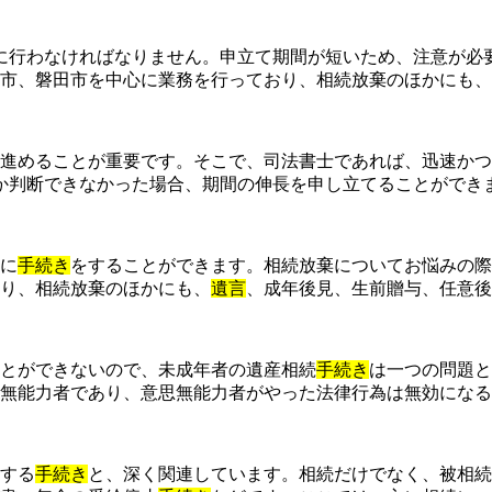
に行わなければなりません。申立て期間が短いため、注意が必
市、磐田市を中心に業務を行っており、相続放棄のほかにも、
進めることが重要です。そこで、司法書士であれば、迅速かつ
か判断できなかった場合、期間の伸長を申し立てることができ
に
手続き
をすることができます。相続放棄についてお悩みの際
り、相続放棄のほかにも、
遺言
、成年後見、生前贈与、任意後
とができないので、未成年者の遺産相続
手続き
は一つの問題と
無能力者であり、意思無能力者がやった法律行為は無効になる
する
手続き
と、深く関連しています。相続だけでなく、被相続