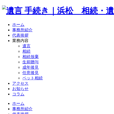
ホーム
事務所紹介
代表挨拶
業務内容
遺言
相続
相続放棄
生前贈与
成年後見
任意後見
ペット相続
アクセス
お知らせ
コラム
ホーム
事務所紹介