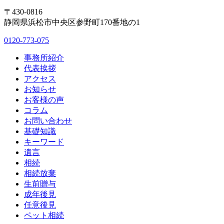
〒430-0816
静岡県浜松市中央区参野町170番地の1
0120-773-075
事務所紹介
代表挨拶
アクセス
お知らせ
お客様の声
コラム
お問い合わせ
基礎知識
キーワード
遺言
相続
相続放棄
生前贈与
成年後見
任意後見
ペット相続