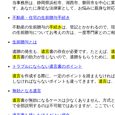
当事務所は、静岡県浜松市、湖西市、磐田市を中心に業
す。あなたに身近な法律家として、お悩みに親身な対応
不動産・住宅の生前贈与手続き
不動産の生前贈与の
手続き
は、登記とかかわるので、現
の生前贈与についてお考えの方は、一度専門家とのご相
生前贈与とは
遺贈の発生も、
遺言
書の存在が必要です。たとえば、
遺
遺言
書の効力が生じないので、遺贈をもらうために、
遺
トラブルにならない遺言書のポイント
遺言
を作成する際に、一定のポイントを踏まえなければ
しなければならないポイントも違ってきます。
遺言
は、
無効となる遺言
遺言
書が無効になるケースは少なくありません。方式と
で全部説明するのは不可能ではありますが、ここでいく