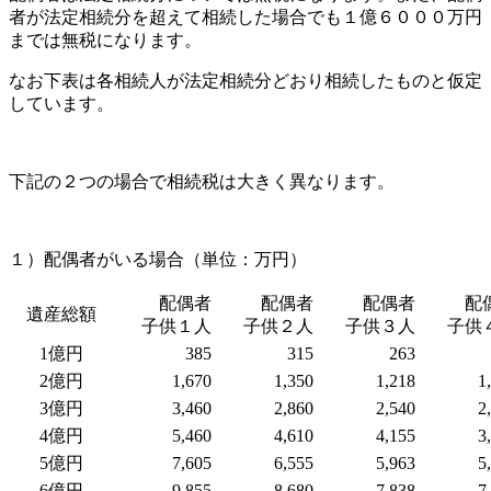
者が法定相続分を超えて相続した場合でも１億６０００万円
までは無税になります。
なお下表は各相続人が法定相続分どおり相続したものと仮定
しています。
下記の２つの場合で相続税は大きく異なります。
１）配偶者がいる場合（単位：万円）
配偶者
配偶者
配偶者
配
遺産総額
子供１人
子供２人
子供３人
子供
1億円
385
315
263
2億円
1,670
1,350
1,218
1
3億円
3,460
2,860
2,540
2
4億円
5,460
4,610
4,155
3
5億円
7,605
6,555
5,963
5
6億円
9,855
8,680
7,838
7