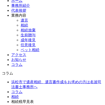
ホーム
事務所紹介
代表挨拶
業務内容
遺言
相続
相続放棄
生前贈与
成年後見
任意後見
ペット相続
アクセス
お知らせ
コラム
コラム
浜松市で遺産相続、遺言書作成をお求めの方は名波司
法書士事務所へ
コラム
相続
相続税早見表