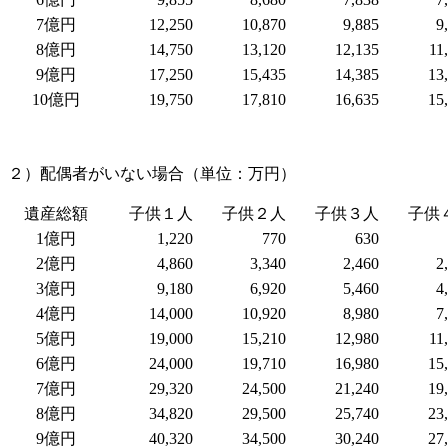
7億円
12,250
10,870
9,885
9
8億円
14,750
13,120
12,135
11
9億円
17,250
15,435
14,385
13
10億円
19,750
17,810
16,635
15
２）配偶者がいない場合（単位：万円）
遺産総額
子供１人
子供２人
子供３人
子供
1億円
1,220
770
630
2億円
4,860
3,340
2,460
2
3億円
9,180
6,920
5,460
4
4億円
14,000
10,920
8,980
7
5億円
19,000
15,210
12,980
11
6億円
24,000
19,710
16,980
15
7億円
29,320
24,500
21,240
19
8億円
34,820
29,500
25,740
23
9億円
40,320
34,500
30,240
27