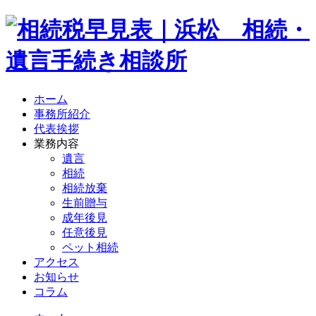
ホーム
事務所紹介
代表挨拶
業務内容
遺言
相続
相続放棄
生前贈与
成年後見
任意後見
ペット相続
アクセス
お知らせ
コラム